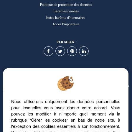
Politique de protection des données
Gérer les cookies
Notre barème d'honoraires
Accès Propriétaire
PARTAGER :
Afin de vous offrir un confort de lecture permanent, depuis votre PC, votre tablette
ou votre smartphone, notre site s'adapte automatiquement aux différents types
d'écrans
Nous utiliserons uniquement les données personnelles
pour lesquelles vous avez donné votre accord. Vous
pouvez les modifier à n'importe quel moment via la
Logiciel immobilier Adapt Immo
Site internet immobilier
rubrique "Gérer les cookies" en bas de notre site, à
Référencement immobilier
l'exception des cookies essentiels à son fonctionnement.