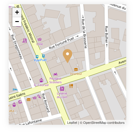
+
−
Leaflet
| © OpenStreetMap contributors